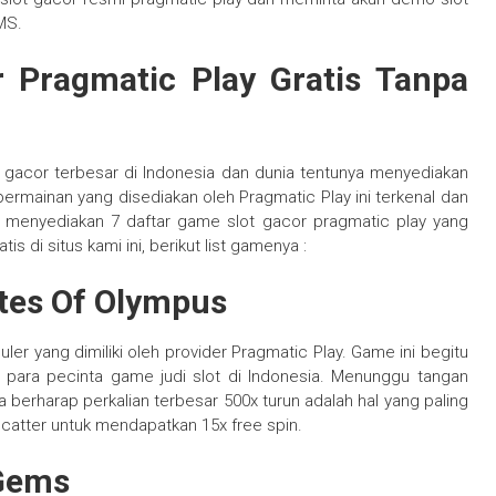
MS.
Pragmatic Play Gratis Tanpa
ne gacor terbesar di Indonesia dan dunia tentunya menyediakan
 permainan yang disediakan oleh Pragmatic Play ini terkenal dan
h menyediakan 7 daftar game slot gacor pragmatic play yang
di situs kami ini, berikut list gamenya :
tes Of Olympus
er yang dimiliki oleh provider Pragmatic Play. Game ini begitu
i para pecinta game judi slot di Indonesia. Menunggu tangan
berharap perkalian terbesar 500x turun adalah hal yang paling
atter untuk mendapatkan 15x free spin.
 Gems