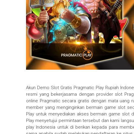
Akun Demo Slot Gratis Pragmatic Play Rupiah Indone
resmi yang bekerjasama dengan provider slot Pra
online Pragmatic secara gratis dengan mata uang ru
member yang menginginkan bermain game slot seca
Play untuk menyediakan akses bermain game slot d
Play menyetujui permintaan tersebut dan kami langs
play Indonesia untuk di berikan kepada para mem
sama apabila sudah melakukan pendaftaran ke situs