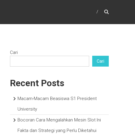
Cari
Cari
Recent Posts
Macam-Macam Beasiswa S1 President
University
Bocoran Cara Mengalahkan Mesin Slot Ini
Fakta dan Strategi yang Perlu Diketahui