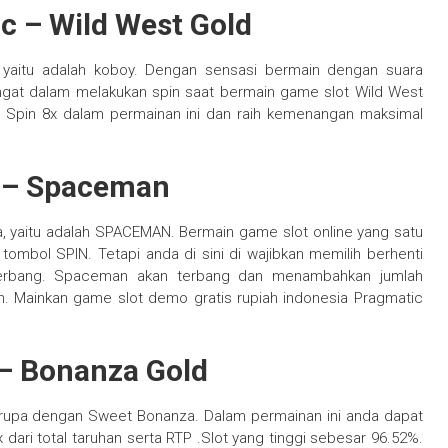
c – Wild West Gold
yaitu adalah koboy. Dengan sensasi bermain dengan suara
t dalam melakukan spin saat bermain game slot Wild West
 Spin 8x dalam permainan ini dan raih kemenangan maksimal
y – Spaceman
a, yaitu adalah SPACEMAN. Bermain game slot online yang satu
ombol SPIN. Tetapi anda di sini di wajibkan memilih berhenti
erbang. Spaceman akan terbang dan menambahkan jumlah
n. Mainkan game slot demo gratis rupiah indonesia Pragmatic
 – Bonanza Gold
rupa dengan Sweet Bonanza. Dalam permainan ini anda dapat
i total taruhan serta RTP .Slot yang tinggi sebesar 96.52%.