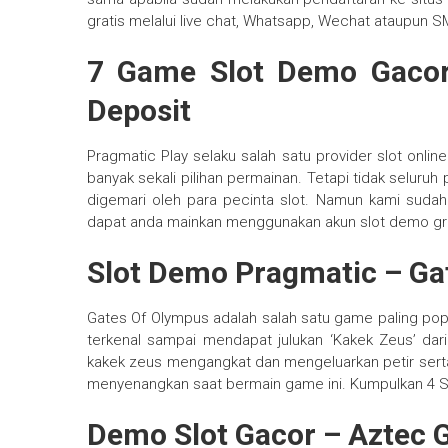
gratis melalui live chat, Whatsapp, Wechat ataupun S
7 Game Slot Demo Gacor 
Deposit
Pragmatic Play selaku salah satu provider slot onli
banyak sekali pilihan permainan. Tetapi tidak seluruh
digemari oleh para pecinta slot. Namun kami suda
dapat anda mainkan menggunakan akun slot demo gratis 
Slot Demo Pragmatic – Ga
Gates Of Olympus adalah salah satu game paling popul
terkenal sampai mendapat julukan ‘Kakek Zeus’ dar
kakek zeus mengangkat dan mengeluarkan petir serta 
menyenangkan saat bermain game ini. Kumpulkan 4 Sc
Demo Slot Gacor – Aztec