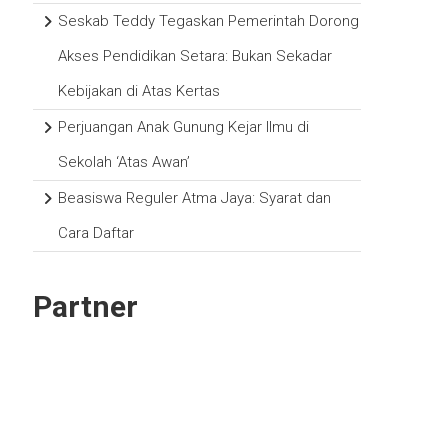
Seskab Teddy Tegaskan Pemerintah Dorong
Akses Pendidikan Setara: Bukan Sekadar
Kebijakan di Atas Kertas
Perjuangan Anak Gunung Kejar Ilmu di
Sekolah ‘Atas Awan’
Beasiswa Reguler Atma Jaya: Syarat dan
Cara Daftar
Partner