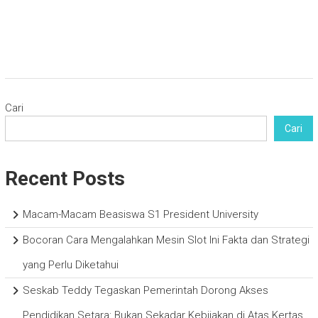
Cari
Cari
Recent Posts
Macam-Macam Beasiswa S1 President University
Bocoran Cara Mengalahkan Mesin Slot Ini Fakta dan Strategi
yang Perlu Diketahui
Seskab Teddy Tegaskan Pemerintah Dorong Akses
Pendidikan Setara: Bukan Sekadar Kebijakan di Atas Kertas