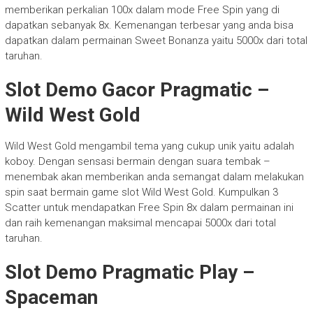
memberikan perkalian 100x dalam mode Free Spin yang di
dapatkan sebanyak 8x. Kemenangan terbesar yang anda bisa
dapatkan dalam permainan Sweet Bonanza yaitu 5000x dari total
taruhan.
Slot Demo Gacor Pragmatic –
Wild West Gold
Wild West Gold mengambil tema yang cukup unik yaitu adalah
koboy. Dengan sensasi bermain dengan suara tembak –
menembak akan memberikan anda semangat dalam melakukan
spin saat bermain game slot Wild West Gold. Kumpulkan 3
Scatter untuk mendapatkan Free Spin 8x dalam permainan ini
dan raih kemenangan maksimal mencapai 5000x dari total
taruhan.
Slot Demo Pragmatic Play –
Spaceman