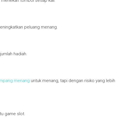
 menekan tombol setiap kali.
 meningkatkan peluang menang.
jumlah hadiah.
gampang menang
untuk menang, tapi dengan risiko yang lebih
tu game slot.