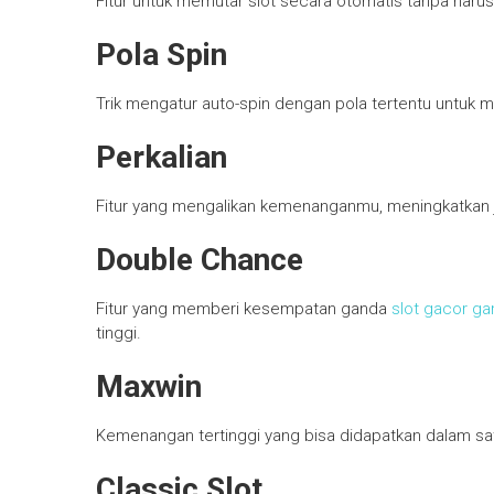
Fitur untuk memutar slot secara otomatis tanpa harus
Pola Spin
Trik mengatur auto-spin dengan pola tertentu untuk
Perkalian
Fitur yang mengalikan kemenanganmu, meningkatkan 
Double Chance
Fitur yang memberi kesempatan ganda
slot gacor 
tinggi.
Maxwin
Kemenangan tertinggi yang bisa didapatkan dalam sa
Classic Slot