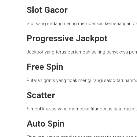
Slot Gacor
Slot yang sedang sering memberikan kemenangan da
Progressive Jackpot
Jackpot yang terus bertambah seiring banyaknya pe
Free Spin
Putaran gratis yang tidak mengurangi saldo taruhan
Scatter
Simbol khusus yang membuka fitur bonus saat muncul
Auto Spin