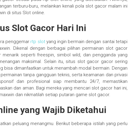
ngan terburu-buru, melainkan kenali pola slot gacor malam ini
 di situs Slot online.
us Slot Gacor Hari Ini
 para penggemar
rtp slot
yang ingin bermain dengan santai tetapi
xwin. Dikenal dengan berbagai pilihan permainan slot gacor
ur menarik seperti freespin, simbol wild, dan pengganda yang
nangan maksimal. Selain itu, situs slot gacor gacor sering
g bisa dimanfaatkan untuk menambah modal bermain. Dengan
i permainan tanpa gangguan teknis, serta keamanan dan privasi
sponsif dan profesional siap membantu 24/7, memastikan
skan dan aman. Bagi mereka yang mencari slot gacor hari ini,
 maxwin dan nikmatilah setiap putaran game slot gacor.
Online yang Wajib Diketahui
katkan peluang menangmu. Berikut beberapa istilah yang perlu