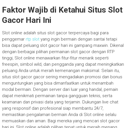
Faktor Wajib di Ketahui Situs Slot
Gacor Hari Ini
Slot online adalah situs slot gacor terpercaya bagi para
penggemar
rtp slot
yang ingin bermain dengan santai tetapi
bisa dapat peluang slot gacor hari ini gampang maxwin. Dikenal
dengan berbagai pilihan permainan slot gacor dengan RTP
tinggi, Slot online menawarkan fitur-fitur menarik seperti
freespin, simbol wild, dan pengganda yang dapat meningkatkan
peluang Anda untuk meraih kemenangan maksimal. Selain itu,
situs slot gacor gacor sering mengadakan promosi dan bonus
menguntungkan yang bisa dimanfaatkan untuk menambah
modal bermain. Dengan server dari luar yang handal, pemain
dapat menikmati permainan tanpa gangguan teknis, serta
keamanan dan privasi data yang terjamin. Dukungan live chat
yang responsif dan profesional siap membantu 24/7,
memastikan pengalaman bermain Anda di Slot online selalu
memuaskan dan aman. Bagi mereka yang mencari slot gacor
hari ini, Slot online adalah pilihan tepat untuk meraih menang