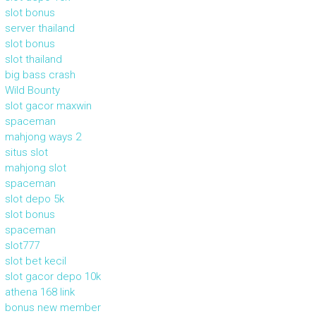
slot bonus
server thailand
slot bonus
slot thailand
big bass crash
Wild Bounty
slot gacor maxwin
spaceman
mahjong ways 2
situs slot
mahjong slot
spaceman
slot depo 5k
slot bonus
spaceman
slot777
slot bet kecil
slot gacor depo 10k
athena 168 link
bonus new member