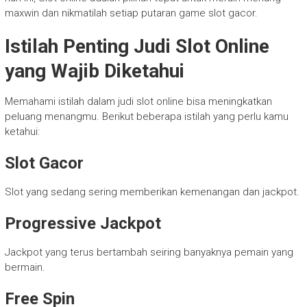
maxwin dan nikmatilah setiap putaran game slot gacor.
Istilah Penting Judi Slot Online
yang Wajib Diketahui
Memahami istilah dalam judi slot online bisa meningkatkan
peluang menangmu. Berikut beberapa istilah yang perlu kamu
ketahui:
Slot Gacor
Slot yang sedang sering memberikan kemenangan dan jackpot.
Progressive Jackpot
Jackpot yang terus bertambah seiring banyaknya pemain yang
bermain.
Free Spin