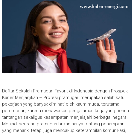
Daftar Sekolah Pramugari Favorit di Indonesia dengan Prospek
Karier Menjanjikan – Profesi pramugari merupakan salah satu
pekerjaan yang banyak diminati oleh kaum muda, terutama
perempuan, karena menawarkan pengalaman kerja yang penuh
tantangan sekaligus kesempatan menjelajahi berbagai negara.
Menjadi seorang pramugari bukan hanya tentang penampilan
yang menarik, tetapi juga mencakup keterampilan komunikasi,