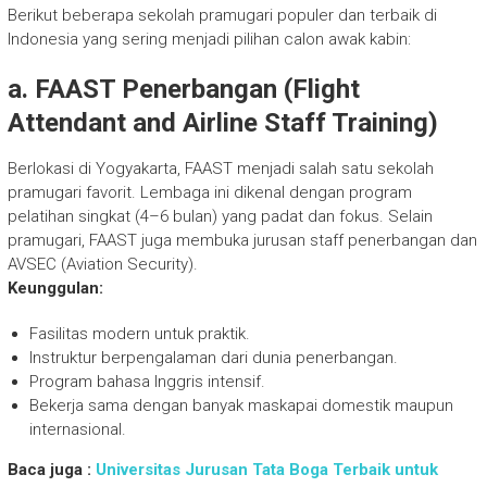
Berikut beberapa sekolah pramugari populer dan terbaik di
Indonesia yang sering menjadi pilihan calon awak kabin:
a.
FAAST Penerbangan (Flight
Attendant and Airline Staff Training)
Berlokasi di Yogyakarta, FAAST menjadi salah satu sekolah
pramugari favorit. Lembaga ini dikenal dengan program
pelatihan singkat (4–6 bulan) yang padat dan fokus. Selain
pramugari, FAAST juga membuka jurusan staff penerbangan dan
AVSEC (Aviation Security).
Keunggulan:
Fasilitas modern untuk praktik.
Instruktur berpengalaman dari dunia penerbangan.
Program bahasa Inggris intensif.
Bekerja sama dengan banyak maskapai domestik maupun
internasional.
Baca juga :
Universitas Jurusan Tata Boga Terbaik untuk