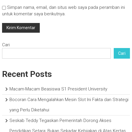
Simpan nama, email, dan situs web saya pada peramban ini
untuk komentar saya berikutnya.
Cari
Cari
Recent Posts
Macam-Macam Beasiswa S1 President University
Bocoran Cara Mengalahkan Mesin Slot Ini Fakta dan Strategi
yang Perlu Diketahui
Seskab Teddy Tegaskan Pemerintah Dorong Akses
Pendidikan Setara: Bukan Sekadar Kebijakan di Atas Kertas