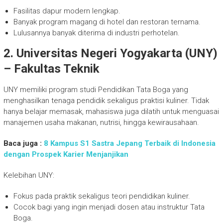
Fasilitas dapur modern lengkap.
Banyak program magang di hotel dan restoran ternama.
Lulusannya banyak diterima di industri perhotelan.
2.
Universitas Negeri Yogyakarta (UNY)
– Fakultas Teknik
UNY memiliki program studi Pendidikan Tata Boga yang
menghasilkan tenaga pendidik sekaligus praktisi kuliner. Tidak
hanya belajar memasak, mahasiswa juga dilatih untuk menguasai
manajemen usaha makanan, nutrisi, hingga kewirausahaan.
Baca juga :
8 Kampus S1 Sastra Jepang Terbaik di Indonesia
dengan Prospek Karier Menjanjikan
Kelebihan UNY:
Fokus pada praktik sekaligus teori pendidikan kuliner.
Cocok bagi yang ingin menjadi dosen atau instruktur Tata
Boga.