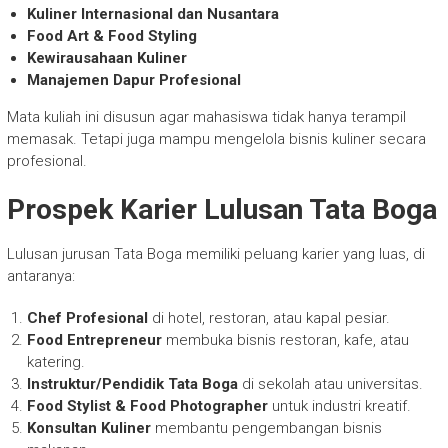
Kuliner Internasional dan Nusantara
Food Art & Food Styling
Kewirausahaan Kuliner
Manajemen Dapur Profesional
Mata kuliah ini disusun agar mahasiswa tidak hanya terampil
memasak. Tetapi juga mampu mengelola bisnis kuliner secara
profesional.
Prospek Karier Lulusan Tata Boga
Lulusan jurusan Tata Boga memiliki peluang karier yang luas, di
antaranya:
Chef Profesional
di hotel, restoran, atau kapal pesiar.
Food Entrepreneur
membuka bisnis restoran, kafe, atau
katering.
Instruktur/Pendidik Tata Boga
di sekolah atau universitas.
Food Stylist & Food Photographer
untuk industri kreatif.
Konsultan Kuliner
membantu pengembangan bisnis