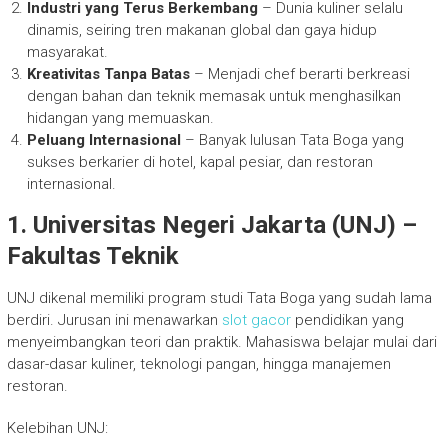
Industri yang Terus Berkembang
– Dunia kuliner selalu
dinamis, seiring tren makanan global dan gaya hidup
masyarakat.
Kreativitas Tanpa Batas
– Menjadi chef berarti berkreasi
dengan bahan dan teknik memasak untuk menghasilkan
hidangan yang memuaskan.
Peluang Internasional
– Banyak lulusan Tata Boga yang
sukses berkarier di hotel, kapal pesiar, dan restoran
internasional.
1.
Universitas Negeri Jakarta (UNJ) –
Fakultas Teknik
UNJ dikenal memiliki program studi Tata Boga yang sudah lama
berdiri. Jurusan ini menawarkan
slot gacor
pendidikan yang
menyeimbangkan teori dan praktik. Mahasiswa belajar mulai dari
dasar-dasar kuliner, teknologi pangan, hingga manajemen
restoran.
Kelebihan UNJ: