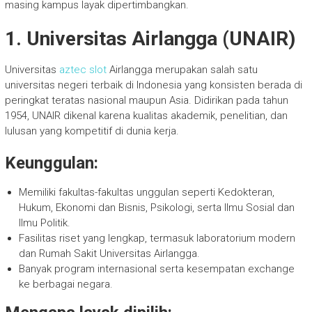
masing kampus layak dipertimbangkan.
1. Universitas Airlangga (UNAIR)
Universitas
aztec slot
Airlangga merupakan salah satu
universitas negeri terbaik di Indonesia yang konsisten berada di
peringkat teratas nasional maupun Asia. Didirikan pada tahun
1954, UNAIR dikenal karena kualitas akademik, penelitian, dan
lulusan yang kompetitif di dunia kerja.
Keunggulan:
Memiliki fakultas-fakultas unggulan seperti Kedokteran,
Hukum, Ekonomi dan Bisnis, Psikologi, serta Ilmu Sosial dan
Ilmu Politik.
Fasilitas riset yang lengkap, termasuk laboratorium modern
dan Rumah Sakit Universitas Airlangga.
Banyak program internasional serta kesempatan exchange
ke berbagai negara.