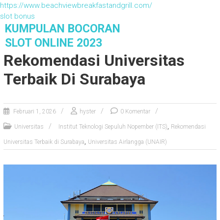
https://www.beachviewbreakfastandgrill.com/
slot bonus
S
KUMPULAN BOCORAN
k
SLOT ONLINE 2023
i
Rekomendasi Universitas
p
t
Terbaik Di Surabaya
o
c
o
Februari 1, 2026
hyster
0 Komentar
n
t
,
Universitas
Institut Teknologi Sepuluh Nopember (ITS)
Rekomendasi
e
,
Universitas Terbaik di Surabaya
Universitas Airlangga (UNAIR)
n
t