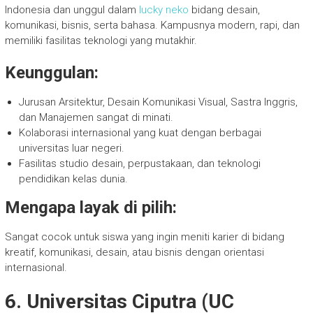
Indonesia dan unggul dalam
lucky neko
bidang desain,
komunikasi, bisnis, serta bahasa. Kampusnya modern, rapi, dan
memiliki fasilitas teknologi yang mutakhir.
Keunggulan:
Jurusan Arsitektur, Desain Komunikasi Visual, Sastra Inggris,
dan Manajemen sangat di minati.
Kolaborasi internasional yang kuat dengan berbagai
universitas luar negeri.
Fasilitas studio desain, perpustakaan, dan teknologi
pendidikan kelas dunia.
Mengapa layak di pilih:
Sangat cocok untuk siswa yang ingin meniti karier di bidang
kreatif, komunikasi, desain, atau bisnis dengan orientasi
internasional.
6. Universitas Ciputra (UC