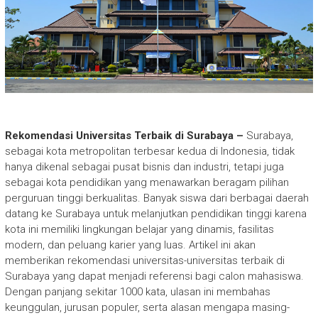
Rekomendasi Universitas Terbaik di Surabaya –
Surabaya,
sebagai kota metropolitan terbesar kedua di Indonesia, tidak
hanya dikenal sebagai pusat bisnis dan industri, tetapi juga
sebagai kota pendidikan yang menawarkan beragam pilihan
perguruan tinggi berkualitas. Banyak siswa dari berbagai daerah
datang ke Surabaya untuk melanjutkan pendidikan tinggi karena
kota ini memiliki lingkungan belajar yang dinamis, fasilitas
modern, dan peluang karier yang luas. Artikel ini akan
memberikan rekomendasi universitas-universitas terbaik di
Surabaya yang dapat menjadi referensi bagi calon mahasiswa.
Dengan panjang sekitar 1000 kata, ulasan ini membahas
keunggulan, jurusan populer, serta alasan mengapa masing-