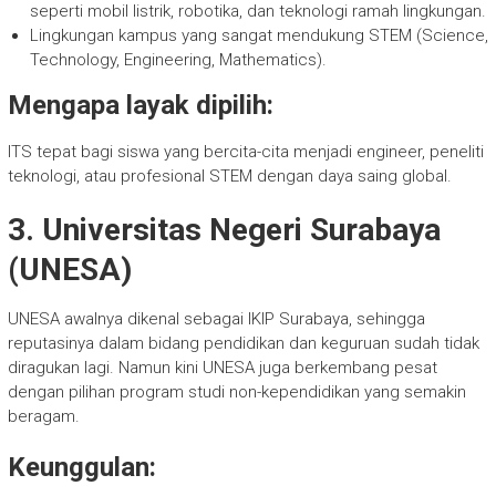
seperti mobil listrik, robotika, dan teknologi ramah lingkungan.
Lingkungan kampus yang sangat mendukung STEM (Science,
Technology, Engineering, Mathematics).
Mengapa layak dipilih:
ITS tepat bagi siswa yang bercita-cita menjadi engineer, peneliti
teknologi, atau profesional STEM dengan daya saing global.
3. Universitas Negeri Surabaya
(UNESA)
UNESA awalnya dikenal sebagai IKIP Surabaya, sehingga
reputasinya dalam bidang pendidikan dan keguruan sudah tidak
diragukan lagi. Namun kini UNESA juga berkembang pesat
dengan pilihan program studi non-kependidikan yang semakin
beragam.
Keunggulan: