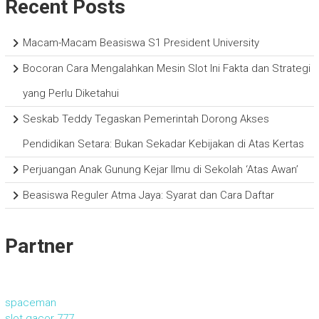
Recent Posts
Macam-Macam Beasiswa S1 President University
Bocoran Cara Mengalahkan Mesin Slot Ini Fakta dan Strategi
yang Perlu Diketahui
Seskab Teddy Tegaskan Pemerintah Dorong Akses
Pendidikan Setara: Bukan Sekadar Kebijakan di Atas Kertas
Perjuangan Anak Gunung Kejar Ilmu di Sekolah ‘Atas Awan’
Beasiswa Reguler Atma Jaya: Syarat dan Cara Daftar
Partner
spaceman
slot gacor 777