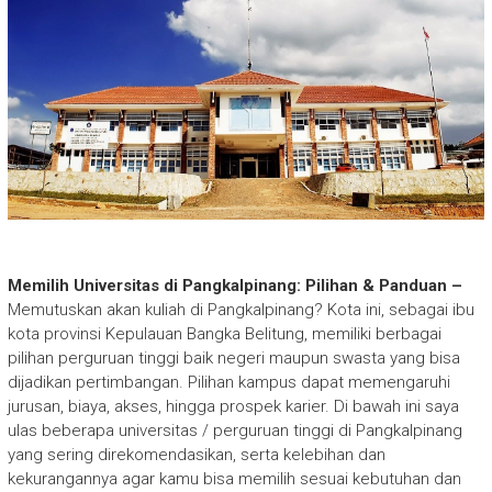
Memilih Universitas di Pangkalpinang: Pilihan & Panduan –
Memutuskan akan kuliah di Pangkalpinang? Kota ini, sebagai ibu
kota provinsi Kepulauan Bangka Belitung, memiliki berbagai
pilihan perguruan tinggi baik negeri maupun swasta yang bisa
dijadikan pertimbangan. Pilihan kampus dapat memengaruhi
jurusan, biaya, akses, hingga prospek karier. Di bawah ini saya
ulas beberapa universitas / perguruan tinggi di Pangkalpinang
yang sering direkomendasikan, serta kelebihan dan
kekurangannya agar kamu bisa memilih sesuai kebutuhan dan