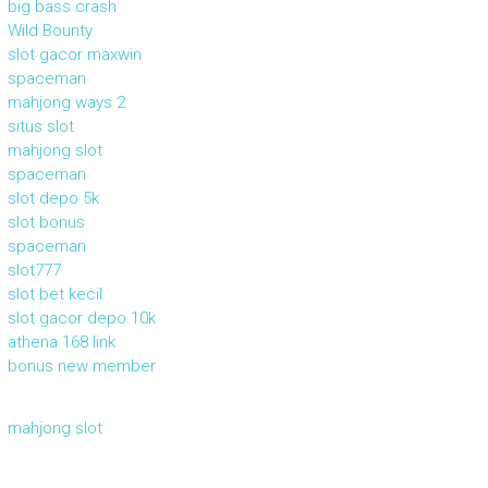
big bass crash
Wild Bounty
slot gacor maxwin
spaceman
mahjong ways 2
situs slot
mahjong slot
spaceman
slot depo 5k
slot bonus
spaceman
slot777
slot bet kecil
slot gacor depo 10k
athena 168 link
bonus new member
mahjong slot