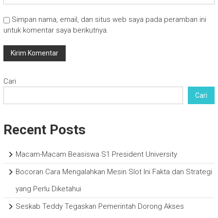
Simpan nama, email, dan situs web saya pada peramban ini
untuk komentar saya berikutnya.
Cari
Cari
Recent Posts
Macam-Macam Beasiswa S1 President University
Bocoran Cara Mengalahkan Mesin Slot Ini Fakta dan Strategi
yang Perlu Diketahui
Seskab Teddy Tegaskan Pemerintah Dorong Akses