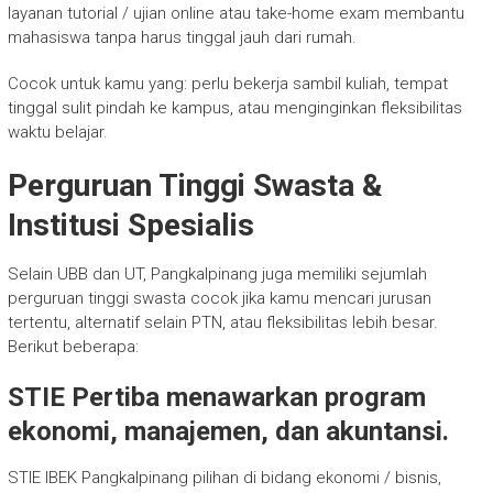
layanan tutorial / ujian online atau take-home exam membantu
mahasiswa tanpa harus tinggal jauh dari rumah.
Cocok untuk kamu yang: perlu bekerja sambil kuliah, tempat
tinggal sulit pindah ke kampus, atau menginginkan fleksibilitas
waktu belajar.
Perguruan Tinggi Swasta &
Institusi Spesialis
Selain UBB dan UT, Pangkalpinang juga memiliki sejumlah
perguruan tinggi swasta cocok jika kamu mencari jurusan
tertentu, alternatif selain PTN, atau fleksibilitas lebih besar.
Berikut beberapa:
STIE Pertiba menawarkan program
ekonomi, manajemen, dan akuntansi.
STIE IBEK Pangkalpinang pilihan di bidang ekonomi / bisnis,