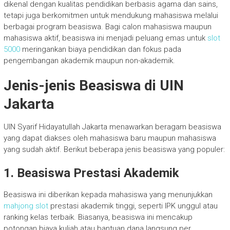
dikenal dengan kualitas pendidikan berbasis agama dan sains,
tetapi juga berkomitmen untuk mendukung mahasiswa melalui
berbagai program beasiswa. Bagi calon mahasiswa maupun
mahasiswa aktif, beasiswa ini menjadi peluang emas untuk
slot
5000
meringankan biaya pendidikan dan fokus pada
pengembangan akademik maupun non-akademik.
Jenis-jenis Beasiswa di UIN
Jakarta
UIN Syarif Hidayatullah Jakarta menawarkan beragam beasiswa
yang dapat diakses oleh mahasiswa baru maupun mahasiswa
yang sudah aktif. Berikut beberapa jenis beasiswa yang populer:
1. Beasiswa Prestasi Akademik
Beasiswa ini diberikan kepada mahasiswa yang menunjukkan
mahjong slot
prestasi akademik tinggi, seperti IPK unggul atau
ranking kelas terbaik. Biasanya, beasiswa ini mencakup
potongan biaya kuliah atau bantuan dana langsung per