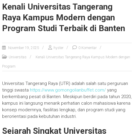
Kenali Universitas Tangerang
Raya Kampus Modern dengan
Program Studi Terbaik di Banten
November 19, 2025
hyster
0 Komentar
Universitas
Kenali Universitas Tangerang Raya Kampus Modern dengan
Program
Universitas Tangerang Raya (UTR) adalah salah satu perguruan
tinggi swasta
https://www.gomongolianbuffet.com/
yang
berkembang pesat di Banten. Meskipun berdiri pada tahun 2020,
kampus ini langsung menarik perhatian calon mahasiswa karena
konsep modernnya, fasilitas lengkap, dan program studi yang
berorientasi pada kebutuhan industri.
Sejarah Singkat Universitas