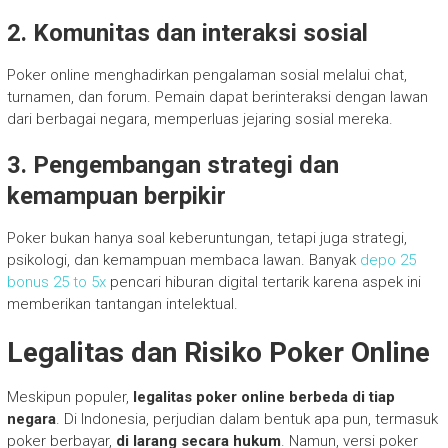
2. Komunitas dan interaksi sosial
Poker online menghadirkan pengalaman sosial melalui chat,
turnamen, dan forum. Pemain dapat berinteraksi dengan lawan
dari berbagai negara, memperluas jejaring sosial mereka.
3. Pengembangan strategi dan
kemampuan berpikir
Poker bukan hanya soal keberuntungan, tetapi juga strategi,
psikologi, dan kemampuan membaca lawan. Banyak
depo 25
bonus 25 to 5x
pencari hiburan digital tertarik karena aspek ini
memberikan tantangan intelektual.
Legalitas dan Risiko Poker Online
Meskipun populer,
legalitas poker online berbeda di tiap
negara
. Di Indonesia, perjudian dalam bentuk apa pun, termasuk
poker berbayar,
di larang secara hukum
. Namun, versi poker