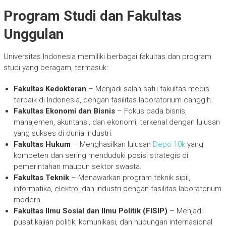
Program Studi dan Fakultas
Unggulan
Universitas Indonesia memiliki berbagai fakultas dan program
studi yang beragam, termasuk:
Fakultas Kedokteran
– Menjadi salah satu fakultas medis
terbaik di Indonesia, dengan fasilitas laboratorium canggih.
Fakultas Ekonomi dan Bisnis
– Fokus pada bisnis,
manajemen, akuntansi, dan ekonomi, terkenal dengan lulusan
yang sukses di dunia industri.
Fakultas Hukum
– Menghasilkan lulusan
Depo 10k
yang
kompeten dan sering menduduki posisi strategis di
pemerintahan maupun sektor swasta.
Fakultas Teknik
– Menawarkan program teknik sipil,
informatika, elektro, dan industri dengan fasilitas laboratorium
modern.
Fakultas Ilmu Sosial dan Ilmu Politik (FISIP)
– Menjadi
pusat kajian politik, komunikasi, dan hubungan internasional