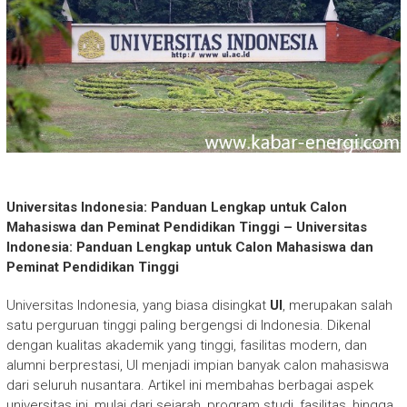
Universitas Indonesia: Panduan Lengkap untuk Calon
Mahasiswa dan Peminat Pendidikan Tinggi – Universitas
Indonesia: Panduan Lengkap untuk Calon Mahasiswa dan
Peminat Pendidikan Tinggi
Universitas Indonesia, yang biasa disingkat
UI
, merupakan salah
satu perguruan tinggi paling bergengsi di Indonesia. Dikenal
dengan kualitas akademik yang tinggi, fasilitas modern, dan
alumni berprestasi, UI menjadi impian banyak calon mahasiswa
dari seluruh nusantara. Artikel ini membahas berbagai aspek
universitas ini, mulai dari sejarah, program studi, fasilitas, hingga