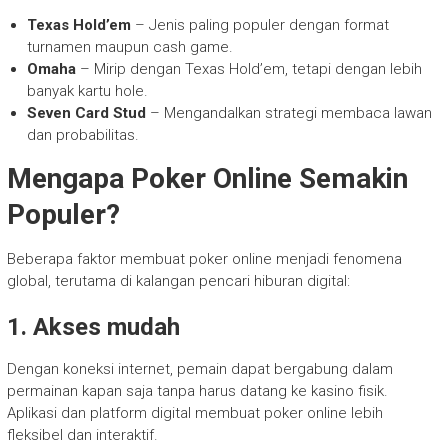
Texas Hold’em
– Jenis paling populer dengan format
turnamen maupun cash game.
Omaha
– Mirip dengan Texas Hold’em, tetapi dengan lebih
banyak kartu hole.
Seven Card Stud
– Mengandalkan strategi membaca lawan
dan probabilitas.
Mengapa Poker Online Semakin
Populer?
Beberapa faktor membuat poker online menjadi fenomena
global, terutama di kalangan pencari hiburan digital:
1. Akses mudah
Dengan koneksi internet, pemain dapat bergabung dalam
permainan kapan saja tanpa harus datang ke kasino fisik.
Aplikasi dan platform digital membuat poker online lebih
fleksibel dan interaktif.