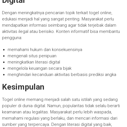
Digital
Dengan meningkatnya pencarian topik terkait togel online,
edukasi menjadi hal yang sangat penting. Masyarakat perlu
mendapatkan informasi seimbang agar tidak terjebak dalam
aktivitas ilegal atau berisiko. Konten informatif bisa membantu
pengguna:
memahami hukum dan konsekuensinya
mengenali situs penipuan
meningkatkan literasi digital
mengelola keuangan secara bijak
menghindari kecanduan aktivitas berbasis prediksi angka
Kesimpulan
Togel online memang menjadi salah satu istilah yang sedang
populer di dunia digital. Namun, popularitas tidak selalu berarti
keamanan atau legalitas. Masyarakat perlu lebih waspada,
memahami regulasi yang berlaku, dan mencari informasi dari
sumber yang terpercaya. Dengan literasi digital yang baik,