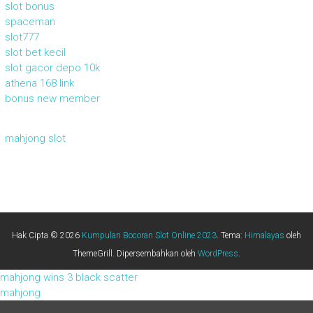
slot bonus
spaceman
slot777
slot bet kecil
slot gacor depo 10k
athena 168 link
bonus new member
mahjong slot
Hak Cipta © 2026
Kumpulan Bocoran Slot Online 2023
. Tema:
Himalayas
oleh
ThemeGrill. Dipersembahkan oleh
WordPress
.
mahjong wins 3 black scatter
mahjong