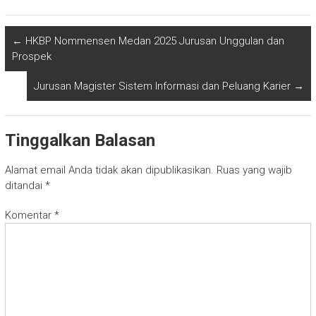
←
HKBP Nommensen Medan 2025 Jurusan Unggulan dan
Prospek
Jurusan Magister Sistem Informasi dan Peluang Karier
→
Tinggalkan Balasan
Alamat email Anda tidak akan dipublikasikan.
Ruas yang wajib
ditandai
*
Komentar
*