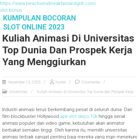
https://www.beachviewbreakfastandgrill.com/
slot bonus
S
KUMPULAN BOCORAN
k
SLOT ONLINE 2023
i
Kuliah Animasi Di Universitas
p
t
Top Dunia Dan Prospek Kerja
o
c
Yang Menggiurkan
o
n
t
November 13, 2025
hyster
0 Komentar
e
n
Universitas
Kuliah Animasi di Universitas Top Dunia dan Prospek Kerja
t
Industri animasi terus berkembang pesat di seluruh dunia. Dari
film blockbuster Hollywood
apk slot depo 10k
hingga serial
animasi populer dan video game, kebutuhan akan animator
berbakat semakin tinggi. Oleh karena itu, memilih universitas
animasi terbaik sangat penting bagi mereka yang ingin menekuni