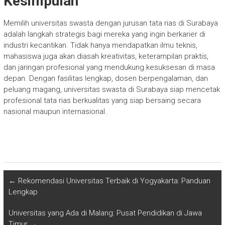
Kesimpulan
Memilih universitas swasta dengan jurusan tata rias di Surabaya
adalah langkah strategis bagi mereka yang ingin berkarier di
industri kecantikan. Tidak hanya mendapatkan ilmu teknis,
mahasiswa juga akan diasah kreativitas, keterampilan praktis,
dan jaringan profesional yang mendukung kesuksesan di masa
depan. Dengan fasilitas lengkap, dosen berpengalaman, dan
peluang magang, universitas swasta di Surabaya siap mencetak
profesional tata rias berkualitas yang siap bersaing secara
nasional maupun internasional.
←
Rekomendasi Universitas Terbaik di Yogyakarta: Panduan
Lengkap
Universitas yang Ada di Malang: Pusat Pendidikan di Jawa
Timur
→