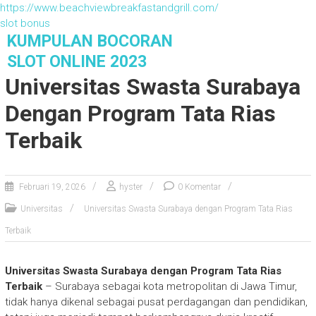
https://www.beachviewbreakfastandgrill.com/
slot bonus
S
KUMPULAN BOCORAN
k
SLOT ONLINE 2023
i
Universitas Swasta Surabaya
p
t
Dengan Program Tata Rias
o
c
Terbaik
o
n
t
Februari 19, 2026
hyster
0 Komentar
e
n
Universitas
Universitas Swasta Surabaya dengan Program Tata Rias
t
Terbaik
Universitas Swasta Surabaya dengan Program Tata Rias
Terbaik
– Surabaya sebagai kota metropolitan di Jawa Timur,
tidak hanya dikenal sebagai pusat perdagangan dan pendidikan,