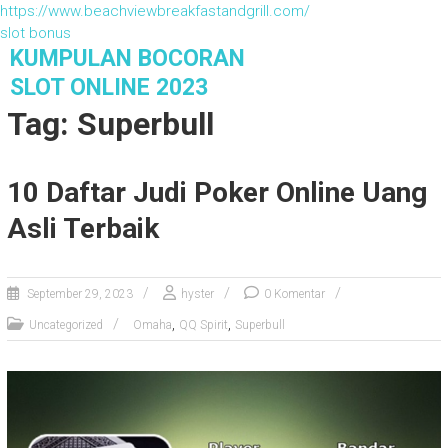
https://www.beachviewbreakfastandgrill.com/
slot bonus
S
KUMPULAN BOCORAN
k
SLOT ONLINE 2023
i
Tag: Superbull
p
t
o
10 Daftar Judi Poker Online Uang
c
o
Asli Terbaik
n
t
e
n
September 29, 2023
hyster
0 Komentar
t
,
,
Uncategorized
Omaha
QQ Spirit
Superbull