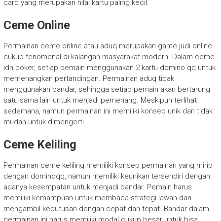
card yang merupakan nilai kartu paling kecil.
Ceme Online
Permainan ceme online atau aduq merupakan game judi online
cukup fenomenal di kalangan masyarakat modern. Dalam ceme
idn poker, setiap pemain menggunakan 2 kartu domino qq untuk
memenangkan pertandingan. Permainan aduq tidak
menggunakan bandar, sehingga setiap pemain akan bertarung
satu sama lain untuk menjadi pemenang. Meskipun terlihat
sederhana, namun permainan ini memiliki konsep unik dan tidak
mudah untuk dimengerti.
Ceme Keliling
Permainan ceme keliling memiliki konsep permainan yang mirip
dengan dominoqq, namun memiliki keunikan tersendiri dengan
adanya kesempatan untuk menjadi bandar. Pemain harus
memiliki kemampuan untuk membaca strategi lawan dan
mengambil keputusan dengan cepat dan tepat. Bandar dalam
permainan ini harus memiliki modal cukup besar untuk bisa