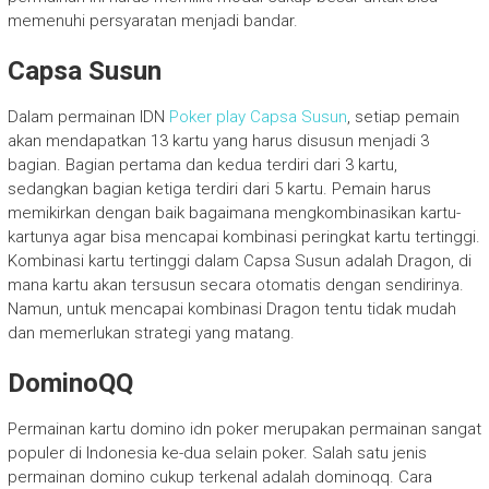
memenuhi persyaratan menjadi bandar.
Capsa Susun
Dalam permainan IDN
Poker play Capsa Susun
, setiap pemain
akan mendapatkan 13 kartu yang harus disusun menjadi 3
bagian. Bagian pertama dan kedua terdiri dari 3 kartu,
sedangkan bagian ketiga terdiri dari 5 kartu. Pemain harus
memikirkan dengan baik bagaimana mengkombinasikan kartu-
kartunya agar bisa mencapai kombinasi peringkat kartu tertinggi.
Kombinasi kartu tertinggi dalam Capsa Susun adalah Dragon, di
mana kartu akan tersusun secara otomatis dengan sendirinya.
Namun, untuk mencapai kombinasi Dragon tentu tidak mudah
dan memerlukan strategi yang matang.
DominoQQ
Permainan kartu domino idn poker merupakan permainan sangat
populer di Indonesia ke-dua selain poker. Salah satu jenis
permainan domino cukup terkenal adalah dominoqq. Cara