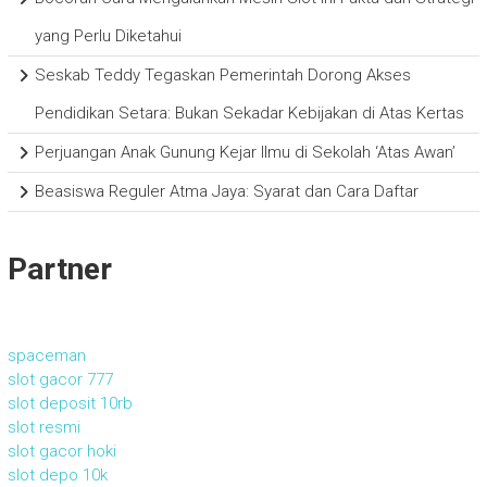
yang Perlu Diketahui
Seskab Teddy Tegaskan Pemerintah Dorong Akses
Pendidikan Setara: Bukan Sekadar Kebijakan di Atas Kertas
Perjuangan Anak Gunung Kejar Ilmu di Sekolah ‘Atas Awan’
Beasiswa Reguler Atma Jaya: Syarat dan Cara Daftar
Partner
spaceman
slot gacor 777
slot deposit 10rb
slot resmi
slot gacor hoki
slot depo 10k