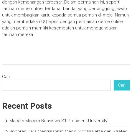
dengan kemenangan terbesar. Dalam permainan ini, seperti
taruhan ceme online, terdapat bandar yang bertanggung jawab
untuk membagikan kartu kepada semua pemain di meja. Namun,
yang membedakan QQ Spirit dengan permainan ceme online
adalah pemain memiliki kesempatan untuk menggandakan
taruhan mereka.
Cari
Cari
Recent Posts
Macam-Macam Beasiswa S1 President University
Bocoran Cara Mengalahkan Mesin Slot Ini Fakta dan Strategi