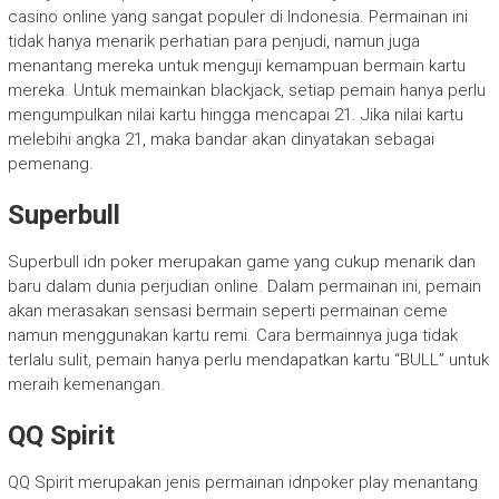
casino online yang sangat populer di Indonesia. Permainan ini
tidak hanya menarik perhatian para penjudi, namun juga
menantang mereka untuk menguji kemampuan bermain kartu
mereka. Untuk memainkan blackjack, setiap pemain hanya perlu
mengumpulkan nilai kartu hingga mencapai 21. Jika nilai kartu
melebihi angka 21, maka bandar akan dinyatakan sebagai
pemenang.
Superbull
Superbull idn poker merupakan game yang cukup menarik dan
baru dalam dunia perjudian online. Dalam permainan ini, pemain
akan merasakan sensasi bermain seperti permainan ceme
namun menggunakan kartu remi. Cara bermainnya juga tidak
terlalu sulit, pemain hanya perlu mendapatkan kartu “BULL” untuk
meraih kemenangan.
QQ Spirit
QQ Spirit merupakan jenis permainan idnpoker play menantang