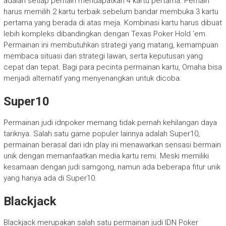
adalah setiap pemain mendapatkan 4 kartu pertama. Pemain
harus memilih 2 kartu terbaik sebelum bandar membuka 3 kartu
pertama yang berada di atas meja. Kombinasi kartu harus dibuat
lebih kompleks dibandingkan dengan Texas Poker Hold ‘em.
Permainan ini membutuhkan strategi yang matang, kemampuan
membaca situasi dan strategi lawan, serta keputusan yang
cepat dan tepat. Bagi para pecinta permainan kartu, Omaha bisa
menjadi alternatif yang menyenangkan untuk dicoba.
Super10
Permainan judi idnpoker memang tidak pernah kehilangan daya
tariknya. Salah satu game populer lainnya adalah Super10,
permainan berasal dari idn play ini menawarkan sensasi bermain
unik dengan memanfaatkan media kartu remi. Meski memiliki
kesamaan dengan judi samgong, namun ada beberapa fitur unik
yang hanya ada di Super10.
Blackjack
Blackjack merupakan salah satu permainan judi IDN Poker