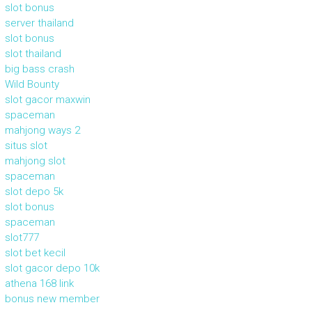
slot bonus
server thailand
slot bonus
slot thailand
big bass crash
Wild Bounty
slot gacor maxwin
spaceman
mahjong ways 2
situs slot
mahjong slot
spaceman
slot depo 5k
slot bonus
spaceman
slot777
slot bet kecil
slot gacor depo 10k
athena 168 link
bonus new member