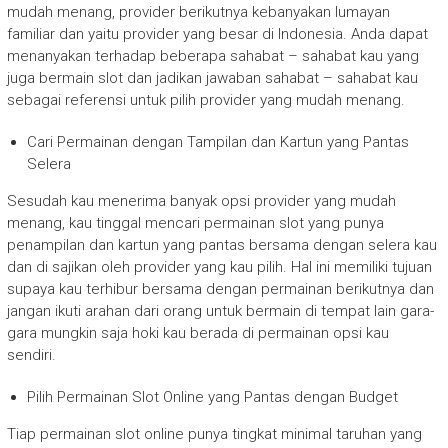
mudah menang, provider berikutnya kebanyakan lumayan
familiar dan yaitu provider yang besar di Indonesia. Anda dapat
menanyakan terhadap beberapa sahabat – sahabat kau yang
juga bermain slot dan jadikan jawaban sahabat – sahabat kau
sebagai referensi untuk pilih provider yang mudah menang.
Cari Permainan dengan Tampilan dan Kartun yang Pantas
Selera
Sesudah kau menerima banyak opsi provider yang mudah
menang, kau tinggal mencari permainan slot yang punya
penampilan dan kartun yang pantas bersama dengan selera kau
dan di sajikan oleh provider yang kau pilih. Hal ini memiliki tujuan
supaya kau terhibur bersama dengan permainan berikutnya dan
jangan ikuti arahan dari orang untuk bermain di tempat lain gara-
gara mungkin saja hoki kau berada di permainan opsi kau
sendiri.
Pilih Permainan Slot Online yang Pantas dengan Budget
Tiap permainan slot online punya tingkat minimal taruhan yang