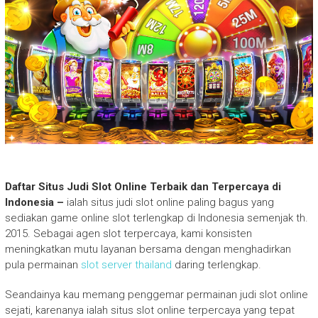
Daftar Situs Judi Slot Online Terbaik dan Terpercaya di
Indonesia –
ialah situs judi slot online paling bagus yang
sediakan game online slot terlengkap di Indonesia semenjak th.
2015. Sebagai agen slot terpercaya, kami konsisten
meningkatkan mutu layanan bersama dengan menghadirkan
pula permainan
slot server thailand
daring terlengkap.
Seandainya kau memang penggemar permainan judi slot online
sejati, karenanya ialah situs slot online terpercaya yang tepat