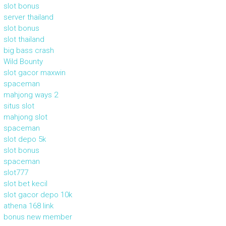
slot bonus
server thailand
slot bonus
slot thailand
big bass crash
Wild Bounty
slot gacor maxwin
spaceman
mahjong ways 2
situs slot
mahjong slot
spaceman
slot depo 5k
slot bonus
spaceman
slot777
slot bet kecil
slot gacor depo 10k
athena 168 link
bonus new member