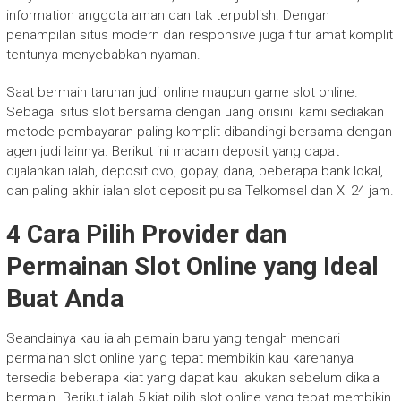
information anggota aman dan tak terpublish. Dengan
penampilan situs modern dan responsive juga fitur amat komplit
tentunya menyebabkan nyaman.
Saat bermain taruhan judi online maupun game slot online.
Sebagai situs slot bersama dengan uang orisinil kami sediakan
metode pembayaran paling komplit dibandingi bersama dengan
agen judi lainnya. Berikut ini macam deposit yang dapat
dijalankan ialah, deposit ovo, gopay, dana, beberapa bank lokal,
dan paling akhir ialah slot deposit pulsa Telkomsel dan Xl 24 jam.
4 Cara Pilih Provider dan
Permainan Slot Online yang Ideal
Buat Anda
Seandainya kau ialah pemain baru yang tengah mencari
permainan slot online yang tepat membikin kau karenanya
tersedia beberapa kiat yang dapat kau lakukan sebelum dikala
bermain. Berikut ialah 5 kiat pilih slot online yang tepat membikin