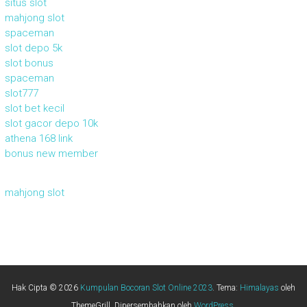
situs slot
mahjong slot
spaceman
slot depo 5k
slot bonus
spaceman
slot777
slot bet kecil
slot gacor depo 10k
athena 168 link
bonus new member
mahjong slot
Hak Cipta © 2026
Kumpulan Bocoran Slot Online 2023
. Tema:
Himalayas
oleh
ThemeGrill. Dipersembahkan oleh
WordPress
.