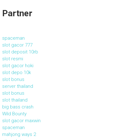
Partner
spaceman
slot gacor 777
slot deposit 10rb
slot resmi
slot gacor hoki
slot depo 10k
slot bonus
server thailand
slot bonus
slot thailand
big bass crash
Wild Bounty
slot gacor maxwin
spaceman
mahjong ways 2