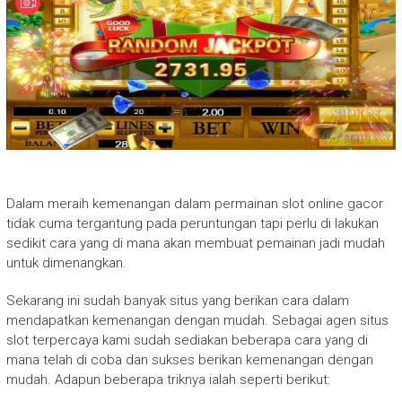
Dalam meraih kemenangan dalam permainan slot online gacor
tidak cuma tergantung pada peruntungan tapi perlu di lakukan
sedikit cara yang di mana akan membuat pemainan jadi mudah
untuk dimenangkan.
Sekarang ini sudah banyak situs yang berikan cara dalam
mendapatkan kemenangan dengan mudah. Sebagai agen situs
slot terpercaya kami sudah sediakan beberapa cara yang di
mana telah di coba dan sukses berikan kemenangan dengan
mudah. Adapun beberapa triknya ialah seperti berikut: