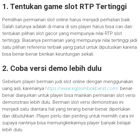
1. Tentukan game slot RTP Tertinggi
Pemilihan permainan slot online harus menjadi perhatian baik.
Salah satunya adalah di mana di sini player harus bisa cari dan
tentukan pilihan slot gacor yang mempunyai nilai RTP slot
tertinggi. Biasanya permainan yang mempunyai nilai tertinggi jadi
satu pilihan referensi terbaik yang patut untuk diputuskan karena
bisa benar-benar berikan keuntungan sekali.
2. Coba versi demo lebih dulu
Sebelum player bermain judi slot online dengan menggunakan
uang asli, karenanya
https://www.kgplombokbarat.com/
benar-
benar dianjurkan untuk player bisa mainkan permainan slot versi
demonstrasi lebih dulu. Bermain slot versi demonstrasi ini
menjadi satu diantara hal yang terang benar-benar diperlukan
dan dibutuhkan. Player perlu dan penting untuk memilih cara ini
supaya nantinya bisa memungkinkannya player banyak belajar
lebih dulu.