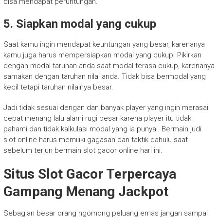
bisa mendapat peruntungan.
5. Siapkan modal yang cukup
Saat kamu ingin mendapat keuntungan yang besar, karenanya
kamu juga harus mempersiapkan modal yang cukup. Pikirkan
dengan modal taruhan anda saat modal terasa cukup, karenanya
samakan dengan taruhan nilai anda. Tidak bisa bermodal yang
kecil tetapi taruhan nilainya besar.
Jadi tidak sesuai dengan dan banyak player yang ingin merasai
cepat menang lalu alami rugi besar karena player itu tidak
pahami dan tidak kalkulasi modal yang ia punyai. Bermain judi
slot online harus memiliki gagasan dan taktik dahulu saat
sebelum terjun bermain slot gacor online hari ini.
Situs Slot Gacor Terpercaya
Gampang Menang Jackpot
Sebagian besar orang ngomong peluang emas jangan sampai