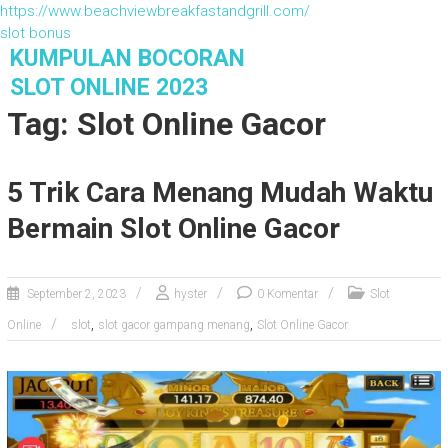
https://www.beachviewbreakfastandgrill.com/
slot bonus
S
KUMPULAN BOCORAN
k
SLOT ONLINE 2023
i
Tag: Slot Online Gacor
p
t
o
5 Trik Cara Menang Mudah Waktu
c
o
Bermain Slot Online Gacor
n
t
e
n
September 2, 2023
hyster
0 Komentar
Slot
t
,
,
Online
slot
slot gacor gampang menang
Slot Online Gacor