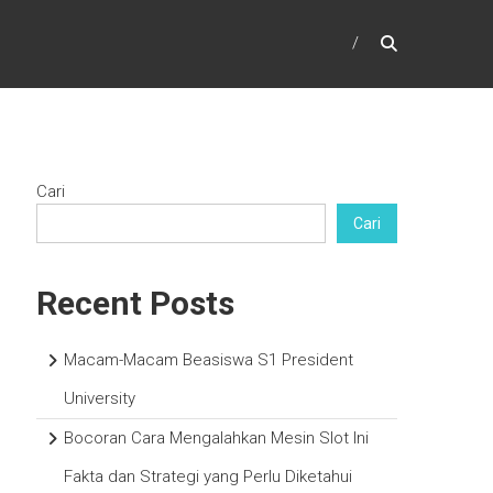
Cari
Cari
Recent Posts
Macam-Macam Beasiswa S1 President
University
Bocoran Cara Mengalahkan Mesin Slot Ini
Fakta dan Strategi yang Perlu Diketahui