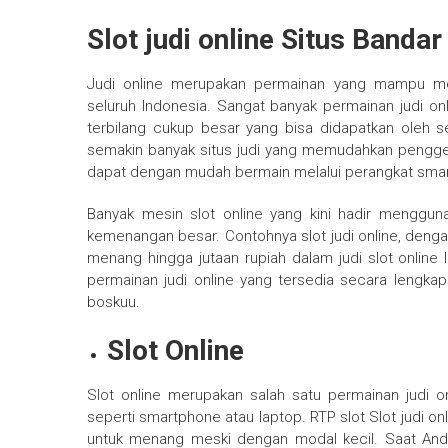
Slot judi online Situs Banda
Judi online merupakan permainan yang mampu me
seluruh Indonesia. Sangat banyak permainan judi 
terbilang cukup besar yang bisa didapatkan oleh s
semakin banyak situs judi yang memudahkan penggem
dapat dengan mudah bermain melalui perangkat smart
Banyak mesin slot online yang kini hadir mengguna
kemenangan besar. Contohnya slot judi online, deng
menang hingga jutaan rupiah dalam judi slot onlin
permainan judi online yang tersedia secara lengka
boskuu.
Slot Online
Slot online merupakan salah satu permainan judi 
seperti smartphone atau laptop. RTP slot Slot judi 
untuk menang meski dengan modal kecil. Saat Anda 