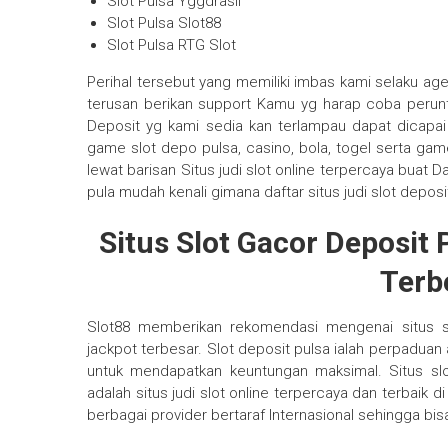
Slot Pulsa Yggdrasil
Slot Pulsa Slot88
Slot Pulsa RTG Slot
Perihal tersebut yang memiliki imbas kami selaku age
terusan berikan support Kamu yg harap coba peruntu
Deposit yg kami sedia kan terlampau dapat dicapa
game slot depo pulsa, casino, bola, togel serta game 
lewat barisan Situs judi slot online terpercaya buat
pula mudah kenali gimana daftar situs judi slot deposit
Situs Slot Gacor Deposit
Terb
Slot88 memberikan rekomendasi mengenai situs s
jackpot terbesar. Slot deposit pulsa ialah perpaduan
untuk mendapatkan keuntungan maksimal. Situs sl
adalah situs judi slot online terpercaya dan terbaik 
berbagai provider bertaraf Internasional sehingga 