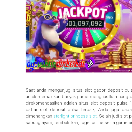
Saat anda mengunjugi situs slot gacor deposit pu
untuk memainkan banyak game menghasilkan uang dari 
direkomendasikan adalah situs slot deposit pulsa 
daftar slot deposit pulsa terbaik, Anda juga d
dimenangkan
starlight princess slot
. Selain judi slot
sabung ayam, tembak ikan, togel online serta game a