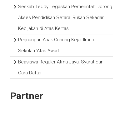
Seskab Teddy Tegaskan Pemerintah Dorong
Akses Pendidikan Setara: Bukan Sekadar
Kebijakan di Atas Kertas
Perjuangan Anak Gunung Kejar Ilmu di
Sekolah ‘Atas Awan’
Beasiswa Reguler Atma Jaya: Syarat dan
Cara Daftar
Partner