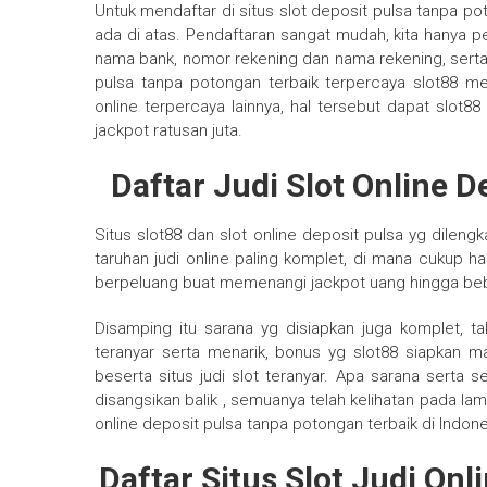
Untuk mendaftar di situs slot deposit pulsa tanpa po
ada di atas. Pendaftaran sangat mudah, kita hanya pe
nama bank, nomor rekening dan nama rekening, serta 
pulsa tanpa potongan terbaik terpercaya slot88 memi
online terpercaya lainnya, hal tersebut dapat slo
jackpot ratusan juta.
Daftar Judi Slot Online D
Situs slot88 dan slot online deposit pulsa yg dile
taruhan judi online paling komplet, di mana cukup
berpeluang buat memenangi jackpot uang hingga bebe
Disamping itu sarana yg disiapkan juga komplet, 
teranyar serta menarik, bonus yg slot88 siapkan m
beserta situs judi slot teranyar. Apa sarana serta s
disangsikan balik , semuanya telah kelihatan pada laman
online deposit pulsa tanpa potongan terbaik di Indone
Daftar Situs Slot Judi On