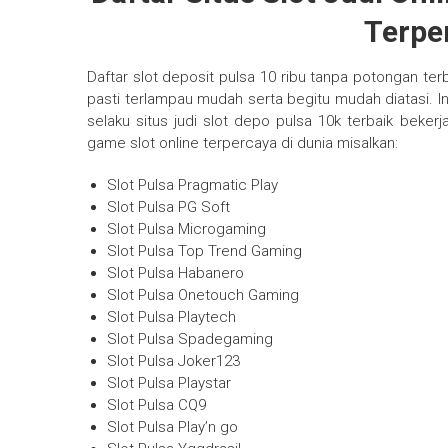
Terpe
Daftar slot deposit pulsa 10 ribu tanpa potongan terb
pasti terlampau mudah serta begitu mudah diatasi. Ini
selaku situs judi slot depo pulsa 10k terbaik be
game slot online terpercaya di dunia misalkan:
Slot Pulsa Pragmatic Play
Slot Pulsa PG Soft
Slot Pulsa Microgaming
Slot Pulsa Top Trend Gaming
Slot Pulsa Habanero
Slot Pulsa Onetouch Gaming
Slot Pulsa Playtech
Slot Pulsa Spadegaming
Slot Pulsa Joker123
Slot Pulsa Playstar
Slot Pulsa CQ9
Slot Pulsa Play’n go