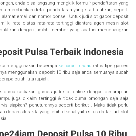
tongan, anda bisa langsung mengklik formulir pendaftaran yang
rlu memberikan detail pendaftaran yang kita butuhkan, seperti
alamat email dan nomor ponsel. Untuk judi slot gacor deposit
liki rate diatas rata-rata tertinggi diantara agen mesin slot
t88 buktikan dengan jumlah member yang saat ini memenangkan
eposit Pulsa Terbaik Indonesia
ngkapi menggunakan beberapa
keluaran macau
ratus tipe games
 hanya menggunakan deposit 10 ribu saja anda semuanya sudah
rapa puluh juta rupiah.
tak cuma sediakan games judi slot online dengan penampilan
ampu juga diklaim tertinggi & tidak cuma omongan saja saja
ervis siapkan? penuturannya seperti berikut . Maka tidak perlu
 depan situs kita yang lebih dikenal yaitu situs daftar judi slot
sia.
line24jam Deposit Pulsa 10 Ribu