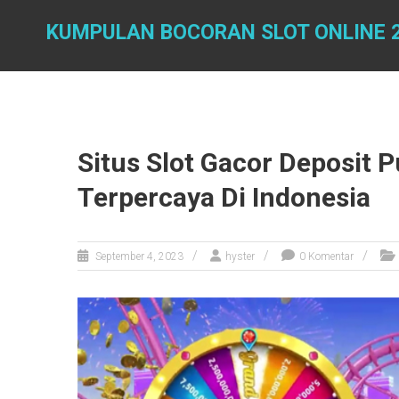
Skip
to
KUMPULAN BOCORAN SLOT ONLINE 
content
Situs Slot Gacor Deposit 
Terpercaya Di Indonesia
September 4, 2023
hyster
0 Komentar