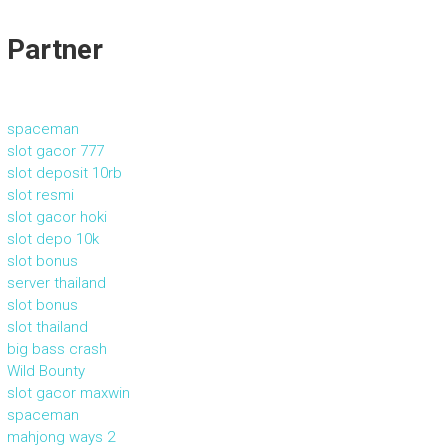
Partner
spaceman
slot gacor 777
slot deposit 10rb
slot resmi
slot gacor hoki
slot depo 10k
slot bonus
server thailand
slot bonus
slot thailand
big bass crash
Wild Bounty
slot gacor maxwin
spaceman
mahjong ways 2