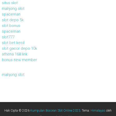
situs slot
mahjong slot
spaceman
slot depo 5k
slot bonus
spaceman
slot777
slot bet kecil
slot gacor depo 10k
athena 168 link
bonus new member
mahjong slot
Hak Cipta © 2026
Kumpulan Bocoran Slot Online 2023
. Tema:
Himalayas
oleh