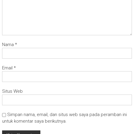
Nama
*
Email
*
Situs Web
Simpan nama, email, dan situs web saya pada peramban ini
untuk komentar saya berikutnya.