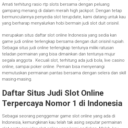
Amati terhitung rasio rtp slots bersama dengan peluang
gampang menang di dalam meraih high jackpot. Dengan tetap
bermunculannya penyedia slot terupdate, kami datang untuk kau
yang berharap menyalurkan hobi bermain judi slot duit orisinil.
merupakan situs daftar slot online Indonesia yang sedia kan
game judi online terlengkap bersama dengan duit orisinil rupiah.
Sebagai situs judi online terlengkap tentunya miliki ratusan
teladan permainan yang bisa dimainkan dan tentunya mujur
segala anggota . Kecuali slot, terhitung ada judi bola, live casino
online, sampai poker online. Pemain bisa menyenangi
memutuskan permainan pantas bersama dengan selera dan skill
masing-masing.
Daftar Situs Judi Slot Online
Terpercaya Nomor 1 di Indonesia
Sebagai seorang penggemar game slot online yang ada di
Indonesia, kemungkinan kau telah tak asing seputar permainan