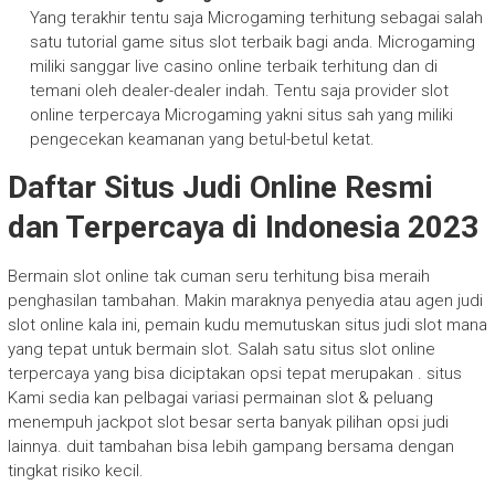
Yang terakhir tentu saja Microgaming terhitung sebagai salah
satu tutorial game situs slot terbaik bagi anda. Microgaming
miliki sanggar live casino online terbaik terhitung dan di
temani oleh dealer-dealer indah. Tentu saja provider slot
online terpercaya Microgaming yakni situs sah yang miliki
pengecekan keamanan yang betul-betul ketat.
Daftar Situs Judi Online Resmi
dan Terpercaya di Indonesia 2023
Bermain slot online tak cuman seru terhitung bisa meraih
penghasilan tambahan. Makin maraknya penyedia atau agen judi
slot online kala ini, pemain kudu memutuskan situs judi slot mana
yang tepat untuk bermain slot. Salah satu situs slot online
terpercaya yang bisa diciptakan opsi tepat merupakan . situs
Kami sedia kan pelbagai variasi permainan slot & peluang
menempuh jackpot slot besar serta banyak pilihan opsi judi
lainnya. duit tambahan bisa lebih gampang bersama dengan
tingkat risiko kecil.