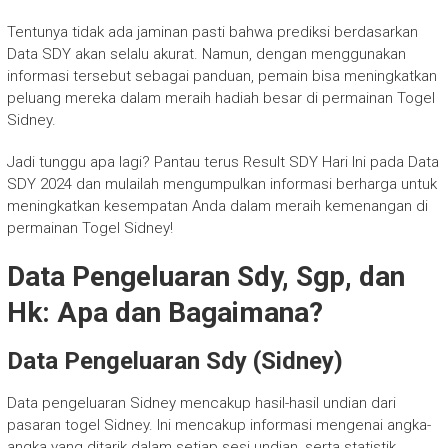
Tentunya tidak ada jaminan pasti bahwa prediksi berdasarkan
Data SDY akan selalu akurat. Namun, dengan menggunakan
informasi tersebut sebagai panduan, pemain bisa meningkatkan
peluang mereka dalam meraih hadiah besar di permainan Togel
Sidney.
Jadi tunggu apa lagi? Pantau terus Result SDY Hari Ini pada Data
SDY 2024 dan mulailah mengumpulkan informasi berharga untuk
meningkatkan kesempatan Anda dalam meraih kemenangan di
permainan Togel Sidney!
Data Pengeluaran Sdy, Sgp, dan
Hk: Apa dan Bagaimana?
Data Pengeluaran Sdy (Sidney)
Data pengeluaran Sidney mencakup hasil-hasil undian dari
pasaran togel Sidney. Ini mencakup informasi mengenai angka-
angka yang ditarik dalam setiap sesi undian, serta statistik