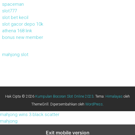
spaceman
slot777
slot bet kecil
slot gacor depo 10k
athena 168 link
bonus new member
mahjong slot
Hak Cipta © 2026
Kumpulan Bocoran Slot Online 2023
. Tema:
Himalayas
oleh
ThemeGrill. Dipersembahkan oleh
WordPress
.
mahjong wins 3 black scatter
mahjong
Exit mobile version