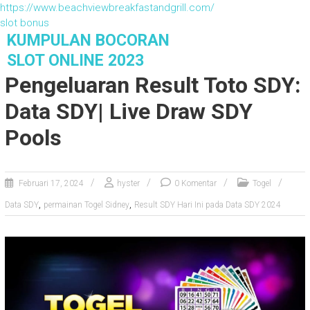
https://www.beachviewbreakfastandgrill.com/
slot bonus
S
KUMPULAN BOCORAN
k
SLOT ONLINE 2023
i
Pengeluaran Result Toto SDY:
p
t
Data SDY| Live Draw SDY
o
c
Pools
o
n
t
Februari 17, 2024
hyster
0 Komentar
Togel
e
,
,
n
Data SDY
permainan Togel Sidney
Result SDY Hari Ini pada Data SDY 2024
t