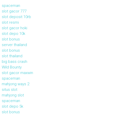
spaceman
slot gacor 777
slot deposit 10rb
slot resmi
slot gacor hoki
slot depo 10k
slot bonus
server thailand
slot bonus
slot thailand
big bass crash
Wild Bounty
slot gacor maxwin
spaceman
mahjong ways 2
situs slot
mahjong slot
spaceman
slot depo 5k
slot bonus