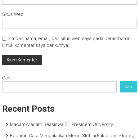
Situs Web
Simpan nama, email, dan situs web saya pada peramban ini
untuk komentar saya berikutnya.
Cari
Cari
Recent Posts
Macam-Macam Beasiswa S1 President University
Bocoran Cara Mengalahkan Mesin Slot Ini Fakta dan Strategi