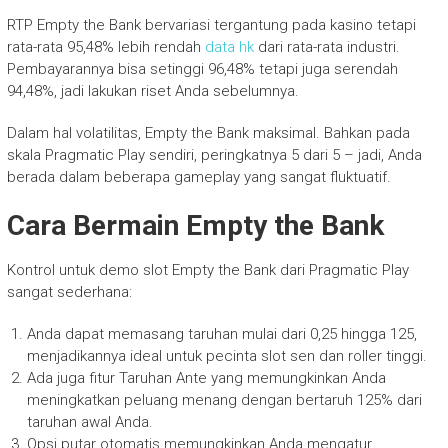
RTP Empty the Bank bervariasi tergantung pada kasino tetapi
rata-rata 95,48% lebih rendah
data hk
dari rata-rata industri.
Pembayarannya bisa setinggi 96,48% tetapi juga serendah
94,48%, jadi lakukan riset Anda sebelumnya.
Dalam hal volatilitas, Empty the Bank maksimal. Bahkan pada
skala Pragmatic Play sendiri, peringkatnya 5 dari 5 – jadi, Anda
berada dalam beberapa gameplay yang sangat fluktuatif.
Cara Bermain Empty the Bank
Kontrol untuk demo slot Empty the Bank dari Pragmatic Play
sangat sederhana:
Anda dapat memasang taruhan mulai dari 0,25 hingga 125,
menjadikannya ideal untuk pecinta slot sen dan roller tinggi.
Ada juga fitur Taruhan Ante yang memungkinkan Anda
meningkatkan peluang menang dengan bertaruh 125% dari
taruhan awal Anda.
Opsi putar otomatis memungkinkan Anda mengatur