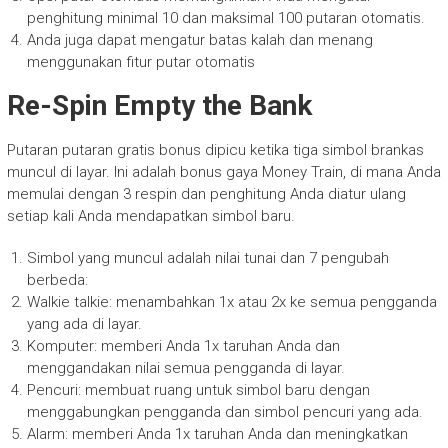
penghitung minimal 10 dan maksimal 100 putaran otomatis.
Anda juga dapat mengatur batas kalah dan menang
menggunakan fitur putar otomatis
Re-Spin Empty the Bank
Putaran putaran gratis bonus dipicu ketika tiga simbol brankas
muncul di layar. Ini adalah bonus gaya Money Train, di mana Anda
memulai dengan 3 respin dan penghitung Anda diatur ulang
setiap kali Anda mendapatkan simbol baru.
Simbol yang muncul adalah nilai tunai dan 7 pengubah
berbeda:
Walkie talkie: menambahkan 1x atau 2x ke semua pengganda
yang ada di layar.
Komputer: memberi Anda 1x taruhan Anda dan
menggandakan nilai semua pengganda di layar.
Pencuri: membuat ruang untuk simbol baru dengan
menggabungkan pengganda dan simbol pencuri yang ada.
Alarm: memberi Anda 1x taruhan Anda dan meningkatkan