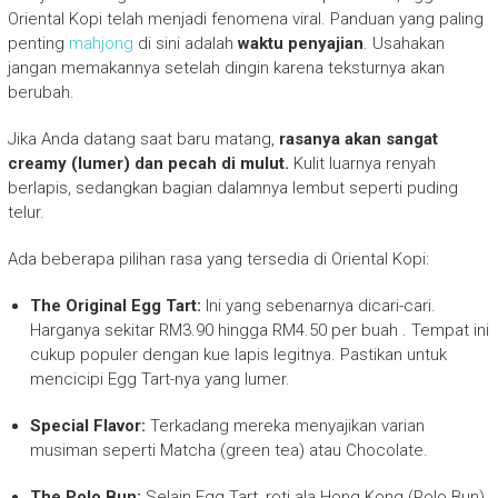
Oriental Kopi telah menjadi fenomena viral. Panduan yang paling
penting
mahjong
di sini adalah
waktu penyajian
. Usahakan
jangan memakannya setelah dingin karena teksturnya akan
berubah.
Jika Anda datang saat baru matang,
rasanya akan sangat
creamy (lumer) dan pecah di mulut.
Kulit luarnya renyah
berlapis, sedangkan bagian dalamnya lembut seperti puding
telur.
Ada beberapa pilihan rasa yang tersedia di Oriental Kopi:
The Original Egg Tart:
Ini yang sebenarnya dicari-cari.
Harganya sekitar RM3.90 hingga RM4.50 per buah . Tempat ini
cukup populer dengan kue lapis legitnya. Pastikan untuk
mencicipi Egg Tart-nya yang lumer.
Special Flavor:
Terkadang mereka menyajikan varian
musiman seperti Matcha (green tea) atau Chocolate.
The Polo Bun:
Selain Egg Tart, roti ala Hong Kong (Polo Bun)