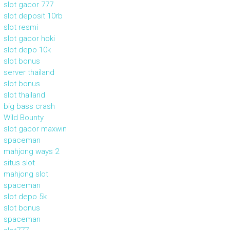
slot gacor 777
slot deposit 10rb
slot resmi
slot gacor hoki
slot depo 10k
slot bonus
server thailand
slot bonus
slot thailand
big bass crash
Wild Bounty
slot gacor maxwin
spaceman
mahjong ways 2
situs slot
mahjong slot
spaceman
slot depo 5k
slot bonus
spaceman