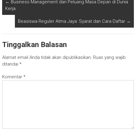
←
Business Management dan Peluang Masa Depan di Dunia
Kerja
Beasiswa Reguler Atma Jaya: Syarat dan Cara Daftar
→
Tinggalkan Balasan
Alamat email Anda tidak akan dipublikasikan.
Ruas yang wajib
ditandai
*
Komentar
*