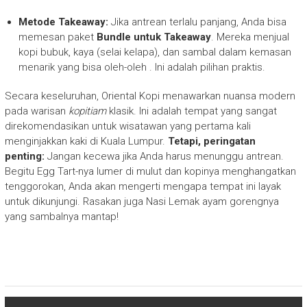
Metode Takeaway:
Jika antrean terlalu panjang, Anda bisa
memesan paket
Bundle untuk Takeaway
. Mereka menjual
kopi bubuk, kaya (selai kelapa), dan sambal dalam kemasan
menarik yang bisa oleh-oleh . Ini adalah pilihan praktis.
Secara keseluruhan, Oriental Kopi menawarkan nuansa modern
pada warisan
kopitiam
klasik. Ini adalah tempat yang sangat
direkomendasikan untuk wisatawan yang pertama kali
menginjakkan kaki di Kuala Lumpur.
Tetapi, peringatan
penting:
Jangan kecewa jika Anda harus menunggu antrean.
Begitu Egg Tart-nya lumer di mulut dan kopinya menghangatkan
tenggorokan, Anda akan mengerti mengapa tempat ini layak
untuk dikunjungi. Rasakan juga Nasi Lemak ayam gorengnya
yang sambalnya mantap!